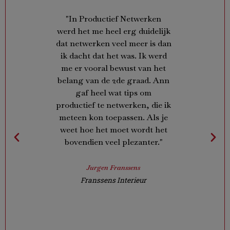
n
"In Productief Netwerken
"In het
twerken
werd het me heel erg duidelijk
Ann o
g van
dat netwerken veel meer is dan
over n
s een
ik dacht dat het was. Ik werd
vrouwe
avond.
me er vooral bewust van het
manag
heorie,
belang van de 2de graad. Ann
veel s
gaf heel wat tips om
en
ing
productief te netwerken, die ik
prese
rijgen.
meteen kon toepassen. Als je
met
er ook
weet hoe het moet wordt het
getuigd
e slag.
bovendien veel plezanter."
vak
and met
bijzon
em, ze
Ann
Jurgen Franssens
or haar
Franssens Interieur
point-
rlijk
Proje
ekt met
ader!"