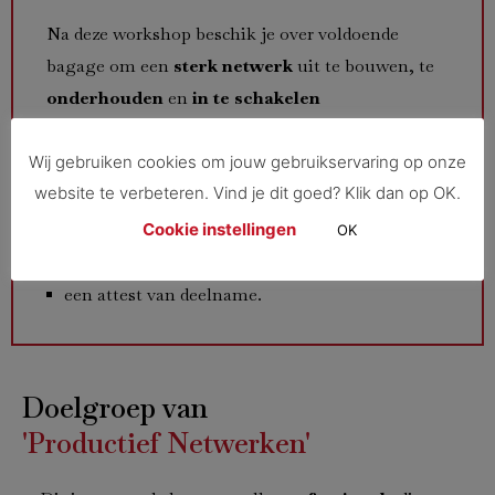
Na deze workshop beschik je over voldoende
bagage om een
sterk netwerk
uit te bouwen, te
onderhouden
en
in te schakelen
om
makkelijker en sneller
je doelstellingen te
bereiken.
Wij gebruiken cookies om jouw gebruikservaring op onze
website te verbeteren. Vind je dit goed? Klik dan op OK.
Aan het einde van de workshop krijg je:
Cookie instellingen
OK
de digitale syllabus ‘Productief Netwerken’;
een attest van deelname.
Doelgroep van
'Productief Netwerken'