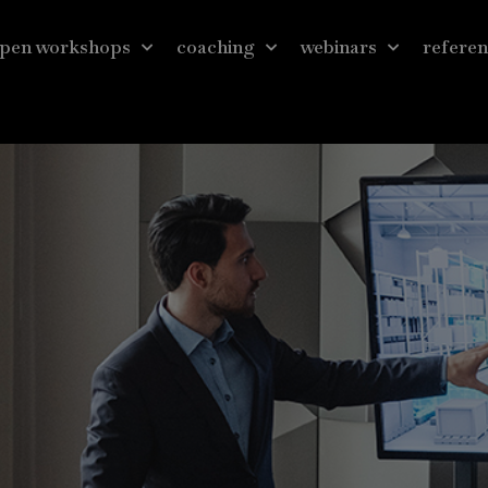
pen workshops
coaching
webinars
referen