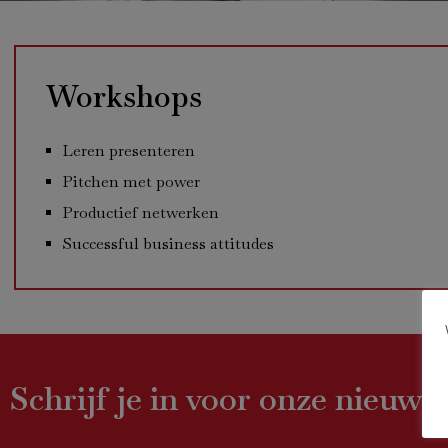
Workshops
Leren presenteren
Pitchen met power
Productief netwerken
Successful business attitudes
Schrijf je in voor onze nieuws