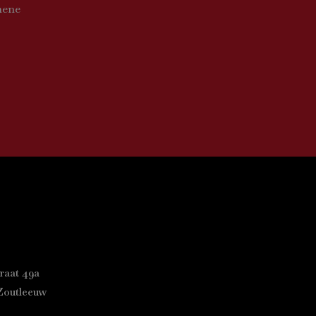
mene
raat 49a
Zoutleeuw