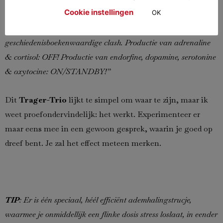
Cookie instellingen
zitten blijkbaar niet in een levensbedreigende situatie waarin
OK
we ons moeten klaarmaken voor een
geschiedenisboekenwaardige clash. Productie van adrenaline
& cortisol: OFF! Productie van endorfine, dopamine, serotonine
& oxytocine: ON/STANDBY!”
Dit
Trager-Trio
lijkt te simpel om waar te zijn, maar ik
weet proefondervindelijk: het werkt. Experimenteer er
maar eens mee in een gewoon gesprek, waarin je goed op
dreef bent. Je zal het effect meteen merken.
TIP
: Er is één speciaal, héél efficiënt ademhalingstrucje,
waarmee je onmiddellijk een flinke dosis stress loslaat, in eender