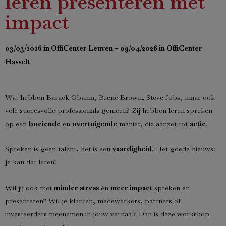
leren presenteren met
impact
03/03/2026 in OffiCenter Leuven –
09/04/2026 in OffiCenter
Hasselt
Wat hebben Barack Obama, Brené Brown, Steve Jobs, maar ook
vele succesvolle professionals gemeen? Zij hebben leren spreken
op een
boeiende
en
overtuigende
manier, die aanzet tot
actie
.
Spreken is geen talent, het is een
vaardigheid
. Het goede nieuws:
je kan dat leren!
Wil jij ook met
minder stress
én
meer impact
spreken en
presenteren? Wil je klanten, medewerkers, partners of
investeerders meenemen in jouw verhaal? Dan is deze workshop