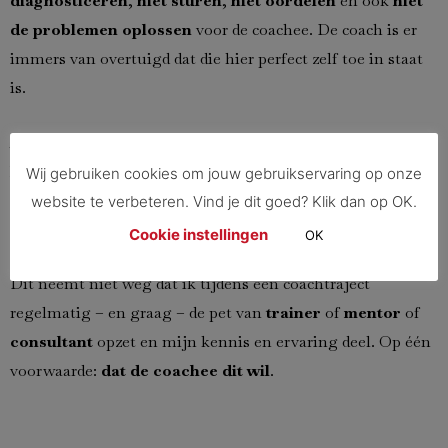
diagnosticeren
,
niet sturen
,
niet oordelen
en ook
niet
de problemen oplossen
voor de coachee. De coach is er
immers van overtuigd dat die hier perfect zelf toe in staat
is.
Als coach ga ik ervan uit dat mijn coachee de nodige
kennis, talenten en ervaring heeft – of kan ontwikkelen
Wij gebruiken cookies om jouw gebruikservaring op onze
– om zijn/haar doel te bereiken. Coaching is hierbij
website te verbeteren. Vind je dit goed? Klik dan op OK.
een katalysator.
Cookie instellingen
OK
Dit neemt niet weg dat ik tijdens een coachtraject
regelmatig – en graag – de pet van
trainer
of
mentor
of
consultant
opzet en mijn kennis en ervaring deel. Op één
voorwaarde:
dat de coachee dit wil
.