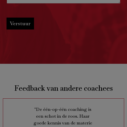
Verstuur
Feedback van andere coachees
o work
"De één-op-één coaching is
"In h
om AB
een schot in de roos. Haar
Ann we
for a
goede kennis van de materie
dat ik