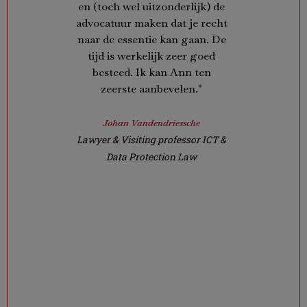
s my
en (toch wel uitzonderlijk) de
stad
oal of
advocatuur maken dat je recht
zonder 
hange &
naar de essentie kan gaan. De
Een jo
nal
tijd is werkelijk zeer goed
werd be
become
besteed. Ik kan Ann ten
mijn 
zeerste aanbevelen."
kwam i
n the
had ner
ent. I
had nat
Johan Vandendriessche
 the
op mijn
Lawyer & Visiting professor ICT &
of the
Op een 
Data Protection Law
 only
manier 
ifferent
duide
but was
verand
terpart
Op aanr
ussions
ook m
a high
hoofd 
 and
divers
e which
persoo
ly the
werd