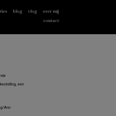
ties
blog
vlog
over mij
contact
ende
estelling, een
ng
/Ann