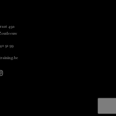
raat 49a
Zoutleeuw
40 91 99
raining.be
ook
kedin
Instagram