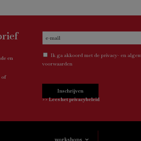
brief
Ik ga akkoord met de privacy- en alge
ude en
voorwaarden
 of
Inschrijven
>> Lees het privacybeleid
workshops