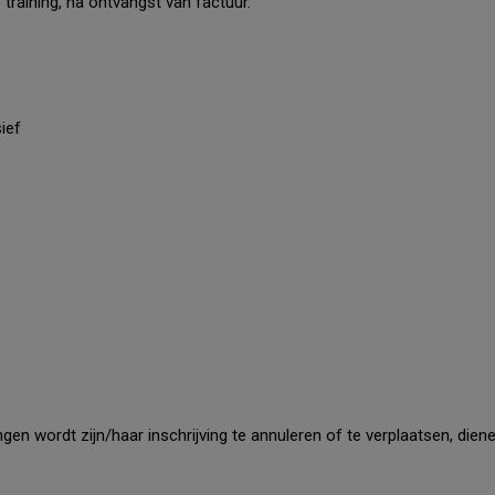
training, na ontvangst van factuur.
ief
n wordt zijn/haar inschrijving te annuleren of te verplaatsen, dien