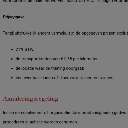
voorschot is definitief verworven. Saldo van 70%, 14 dagen voor de 
Prijsopgave
Tenzij uitdrukkelijk anders vermeld, zijn de opgegeven prijzen exclus
21% BTW;
de transportkosten aan € 0,65 per kilometer;
de locatie waar de training doorgaat;
een eventuele lunch of diner voor trainer en trainees.
Annuleringsregeling
Indien een deelnemer of organisatie door omstandigheden gedwonge
procedures in acht te worden genomen: