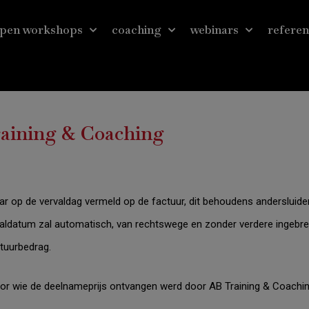
pen workshops
coaching
webinars
referen
aining & Coaching
ar op de vervaldag vermeld op de factuur, dit behoudens andersluid
valdatum zal automatisch, van rechtswege en zonder verdere ingebrek
ctuurbedrag.
or wie de deelnameprijs ontvangen werd door AB Training
& Coachi