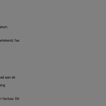
datum.
getekend, fax
ail aan de
ing.
 factuur. Dit