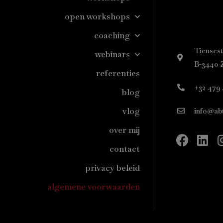
open workshops
coaching
Tiensest
webinars
B-3440 
referenties
+32 479 
blog
vlog
info@abt
over mij
Faceb
Lin
contact
privacy beleid
algemene voorwaarden