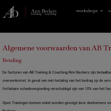
Ga
naar
workshops
o
de
inhoud
Algemene voorwaarden van AB Tr
Betaling
De facturen van AB Training & Coaching/Ann Beckers zijn betaalba
overeenkomst. In geval van niet-betaling van het bedrag op de ver
forfaitaire schadevergoeding verschuldigd zijn van 10% van het fa
Open Trainingen kunnen enkel worden gevolgd door deelnemers vo