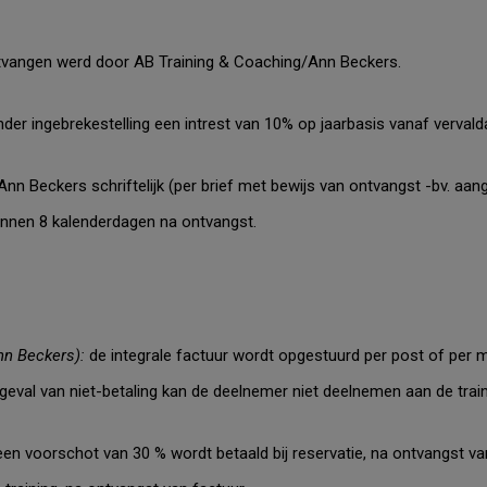
ntvangen werd door AB Training
& Coaching
/Ann Beckers.
onder ingebrekestelling een intrest van 10% op jaarbasis vanaf verval
Ann Beckers schriftelijk (per brief met bewijs van ontvangst -bv. aan
innen 8 kalenderdagen na ontvangst.
Ann Beckers):
de integrale factuur wordt opgestuurd per post of per m
 geval van niet-betaling kan de deelnemer niet deelnemen aan de train
een voorschot van 30 % wordt betaald bij reservatie, na ontvangst van