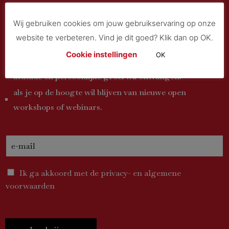
Schrijf je in voor onze
nieuwsbrief
Wij gebruiken cookies om jouw gebruikservaring op onze
website te verbeteren. Vind je dit goed? Klik dan op OK.
Cookie instellingen
OK
als je graag sterke tips & tricks rond communicatie,
attitude en persoonlijke groei wil ontvangen.
als je op de hoogte wil blijven van nieuwe open
workshops of webinars.
Ik ga akkoord met de privacy- en algemene
voorwaarden